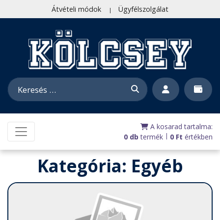
Átvételi módok
Ügyfélszolgálat
A kosarad tartalma:
|
0 db
termék
0
Ft
értékben
Kategória:
Egyéb