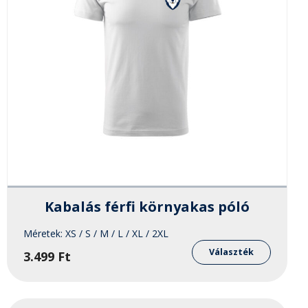
Kabalás férfi környakas póló
Méretek:
XS / S / M / L / XL / 2XL
Ennek
a
Választék
3.499
Ft
knek
termékn
több
ója
variáció