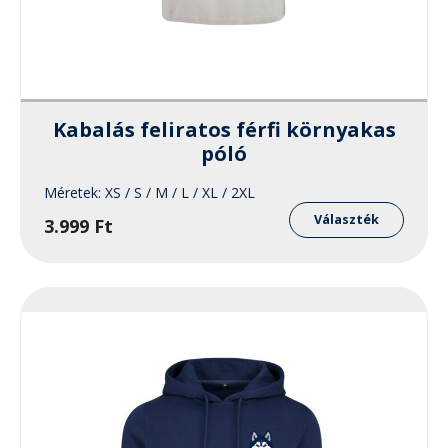
Kabalás feliratos férfi környakas
póló
k
Méretek:
XS / S / M / L / XL / 2XL
Ennek
éknek
a
Választék
3.999
Ft
termé
ciója
több
variáci
van.
zatok
A
változ
ékoldalon
a
zthatók
termék
válasz
ki