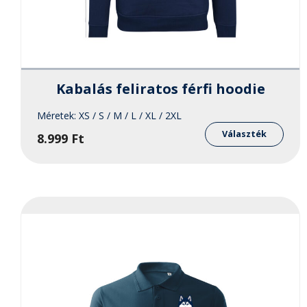
Kabalás feliratos férfi hoodie
Méretek:
XS / S / M / L / XL / 2XL
Enne
a
Választék
8.999
Ft
term
több
variá
van.
A
válto
a
term
válas
ki