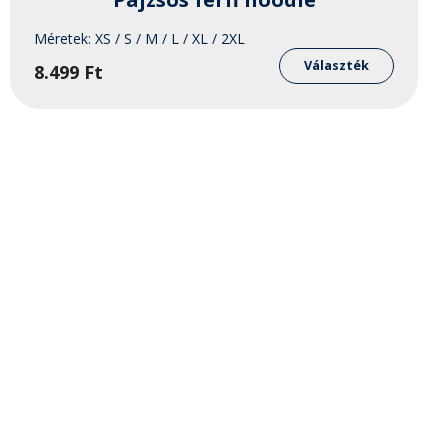
Méretek:
XS / S / M / L / XL / 2XL
Ennek
a
Választék
8.499
Ft
knek
termékn
több
ója
variáció
van.
A
atok
változat
a
oldalon
terméko
thatók
választh
ki