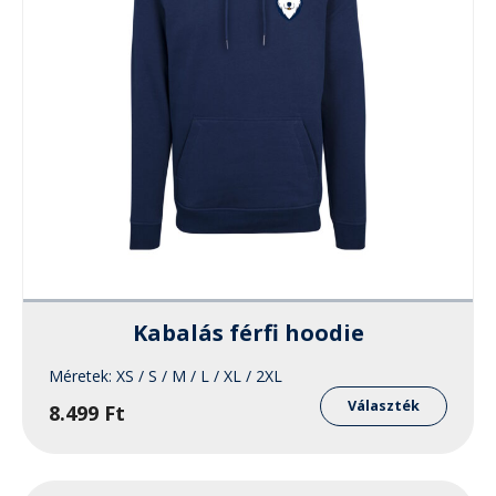
Kabalás férfi hoodie
Méretek:
XS / S / M / L / XL / 2XL
k
Ennek
a
Választék
8.499
Ft
éknek
termé
több
ciója
variáci