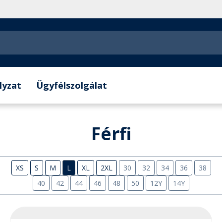
lyzat
Ügyfélszolgálat
Férfi
XS
S
M
L
XL
2XL
30
32
34
36
38
40
42
44
46
48
50
12Y
14Y