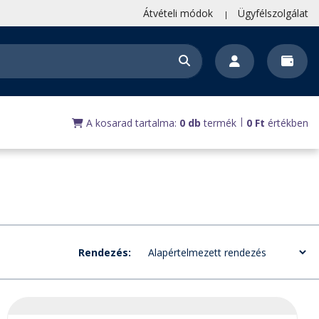
Átvételi módok
Ügyfélszolgálat
|
A kosarad tartalma:
0 db
termék
0
Ft
értékben
Rendezés: