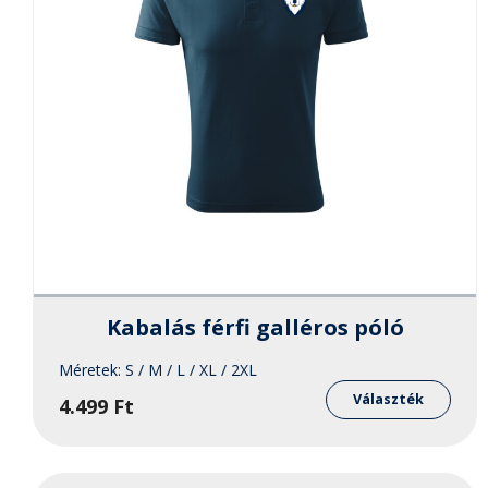
Kabalás férfi galléros póló
Méretek:
S / M / L / XL / 2XL
Enne
a
Választék
4.499
Ft
term
több
variá