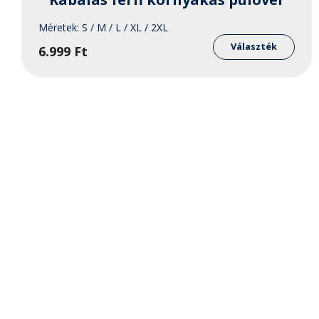
Méretek:
S / M / L / XL / 2XL
Enne
a
Választék
6.999
Ft
term
több
variá
van.
A
válto
a
term
válas
ki