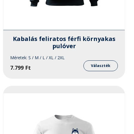
Kabalás feliratos férfi környakas
pulóver
Méretek:
S / M / L / XL / 2XL
Ennek
a
Választék
7.799
Ft
knek
termékn
több
ója
variáció
van.
A
atok
változat
a
oldalon
terméko
thatók
választh
ki