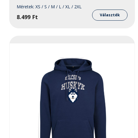
Méretek:
XS / S / M / L / XL / 2XL
Enne
a
Választék
8.499
Ft
term
több
variá
van.
A
válto
a
term
válas
ki