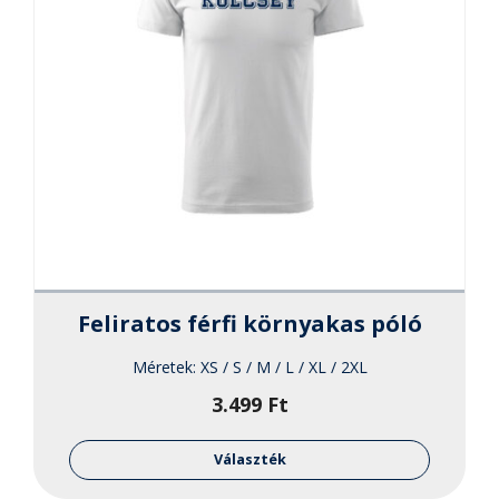
Feliratos férfi környakas póló
Méretek:
XS / S / M / L / XL / 2XL
3.499
Ft
Ennek
a
Választék
termékne