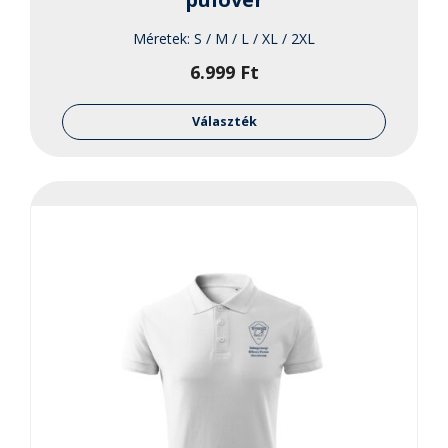
Méretek:
S / M / L / XL / 2XL
6.999
Ft
Ennek
a
Választék
termékne
több
variációja
van.
A
változato
a
termékol
választha
ki