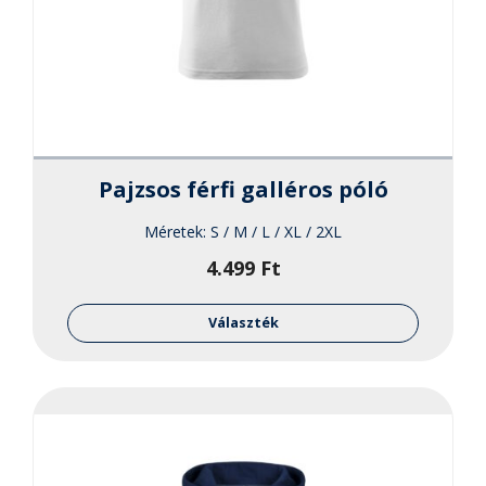
Pajzsos férfi galléros póló
Méretek:
S / M / L / XL / 2XL
4.499
Ft
Ennek
a
Választék
termékne
több
variációja
van.
A
változato
a