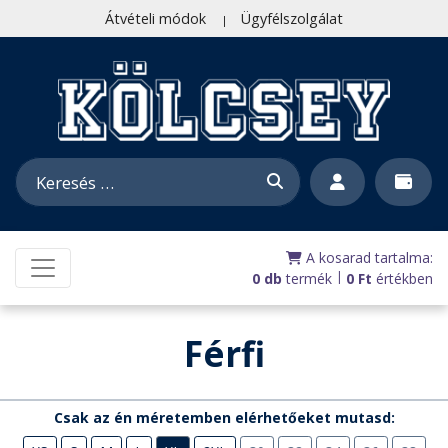
Átvételi módok
Ügyfélszolgálat
A kosarad tartalma:
|
0 db
termék
0
Ft
értékben
Férfi
Csak az én méretemben elérhetőeket mutasd: