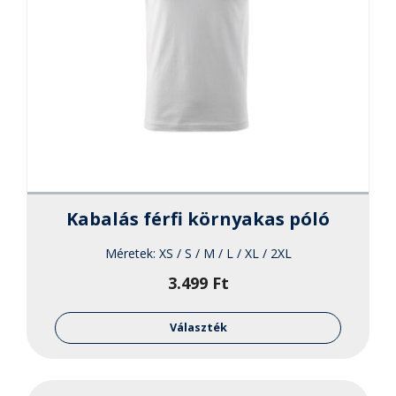
Kabalás férfi környakas póló
Méretek:
XS / S / M / L / XL / 2XL
3.499
Ft
Ennek
a
Választék
termékne
több
variációja