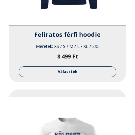
Feliratos férfi hoodie
Méretek:
XS / S / M / L / XL / 2XL
8.499
Ft
Ennek
a
Választék
termékne
több
variációja
van.
A
változato
a
termékol
választha
ki