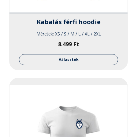
Kabalás férfi hoodie
Méretek:
XS / S / M / L / XL / 2XL
8.499
Ft
Ennek
a
Választék
termékne
több
variációja
van.
A
változato
a
termékol
választha
ki