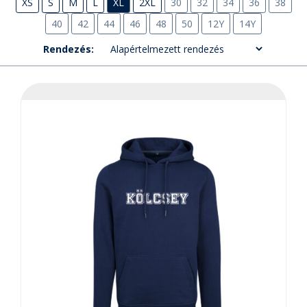
XS
S
M
L
XL
2XL
30
32
34
36
38
40
42
44
46
48
50
12Y
14Y
Rendezés: