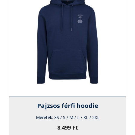
termékol
választha
ki
Pajzsos férfi hoodie
Méretek:
XS / S / M / L / XL / 2XL
8.499
Ft