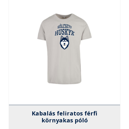
változato
a
termékol
választha
ki
Kabalás feliratos férfi
környakas póló