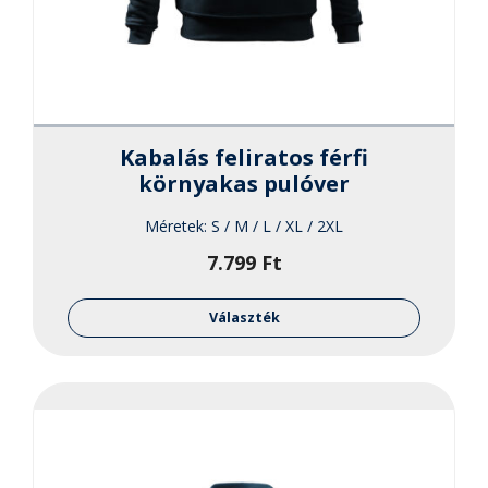
Kabalás feliratos férfi
környakas pulóver
Méretek:
S / M / L / XL / 2XL
7.799
Ft
Ennek
a
Választék
termékne
több
variációja
van.
A
változato
a