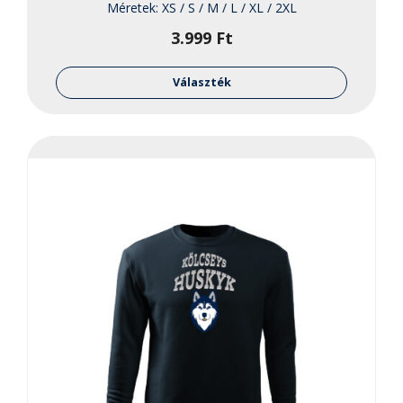
Méretek:
XS / S / M / L / XL / 2XL
3.999
Ft
Ennek
a
Választék
termékne
több
variációja
van.
A
változato
a
termékol
választha
ki