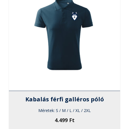
termékol
választha
ki
Kabalás férfi galléros póló
Méretek:
S / M / L / XL / 2XL
4.499
Ft
Ennek