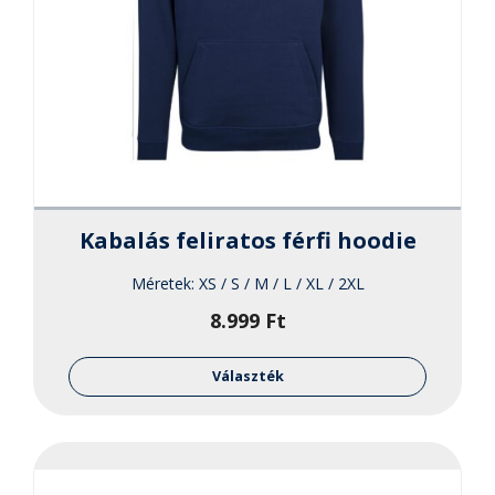
Kabalás feliratos férfi hoodie
Méretek:
XS / S / M / L / XL / 2XL
8.999
Ft
Ennek
a
Választék
termékne
több
variációja
van.
A