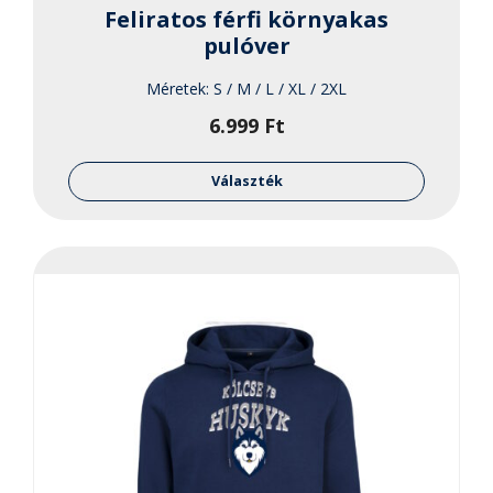
Feliratos férfi környakas
pulóver
Méretek:
S / M / L / XL / 2XL
6.999
Ft
Ennek
a
Választék
termékne
több
variációja
van.
A
változato
a
termékol
választha
ki