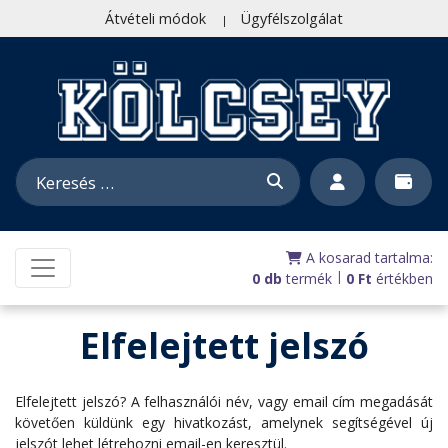
Átvételi módok
Ügyfélszolgálat
A kosarad tartalma:
|
0 db
termék
0
Ft
értékben
Elfelejtett jelszó
Elfelejtett jelszó? A felhasználói név, vagy email cím megadását
követően küldünk egy hivatkozást, amelynek segítségével új
jelszót lehet létrehozni email-en keresztül.