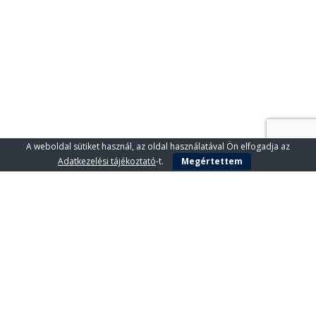
A weboldal sütiket használ, az oldal használatával Ön elfogadja az
Adatkezelési tájékoztató
-t.
Megértettem