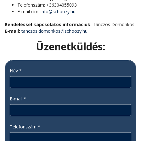
Telefonszám: +36304055093
E-mail cím:
info@schoozy.hu
Rendeléssel kapcsolatos információk:
Tánczos Domonkos
E-mail:
tanczos.domonkos@schoozy.hu
Üzenetküldés:
Név *
E-mail *
Telefonszám *