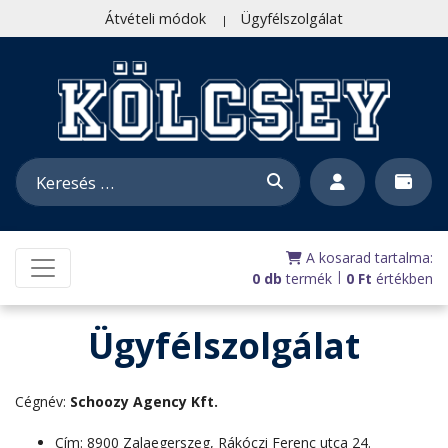
Átvételi módok
Ügyfélszolgálat
A kosarad tartalma:
|
0 db
termék
0
Ft
értékben
Ügyfélszolgálat
Cégnév:
Schoozy Agency Kft.
Cím: 8900 Zalaegerszeg, Rákóczi Ferenc utca 24.