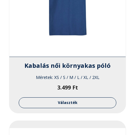
Kabalás női környakas póló
Méretek:
XS / S / M / L / XL / 2XL
3.499
Ft
Ennek
a
Választék
termékne
több
variációja
van.
A