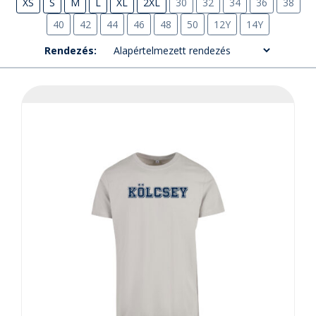
XS
S
M
L
XL
2XL
30
32
34
36
38
40
42
44
46
48
50
12Y
14Y
Rendezés: