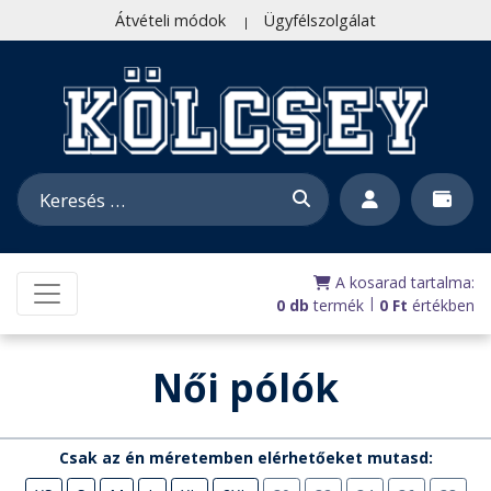
Átvételi módok
Ügyfélszolgálat
A kosarad tartalma:
|
0 db
termék
0
Ft
értékben
Női pólók
Csak az én méretemben elérhetőeket mutasd: