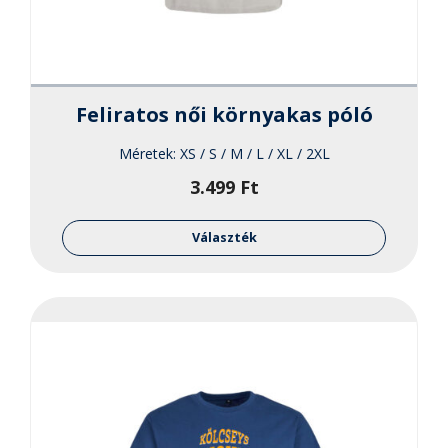
Feliratos női környakas póló
Méretek:
XS / S / M / L / XL / 2XL
3.499
Ft
Ennek
a
Választék
termékne
több
variációja
van.
A
változato
a
termékol
választha
ki