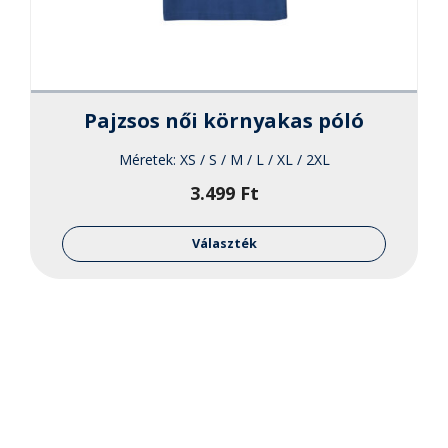
Pajzsos női környakas póló
Méretek:
XS / S / M / L / XL / 2XL
3.499
Ft
Ennek
a
Választék
termékne
több
variációja
van.
A
változato
a
termékol
választha