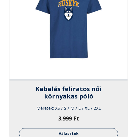
Kabalás feliratos női
környakas póló
Méretek:
XS / S / M / L / XL / 2XL
3.999
Ft
Ennek
a
Választék