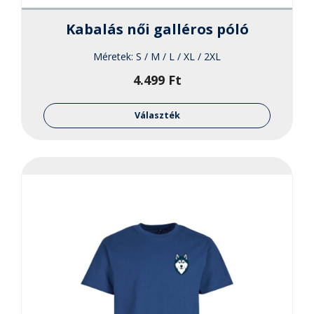
Kabalás női galléros póló
Méretek:
S / M / L / XL / 2XL
4.499
Ft
Ennek
a
Választék
termékne
több
variációja
van.
A
változato
a
termékol
választha
ki