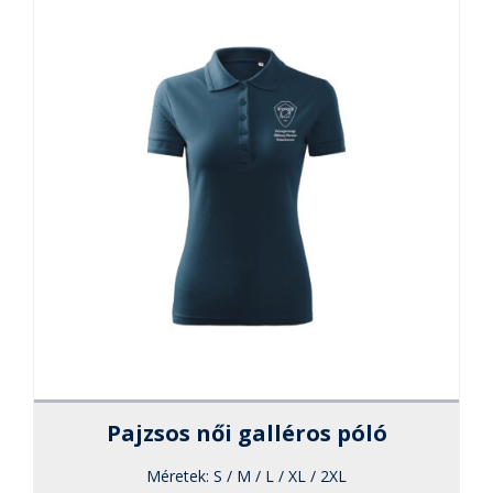
változato
a
termékol
választha
ki
Pajzsos női galléros póló
Méretek:
S / M / L / XL / 2XL