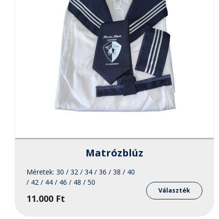
Férfi
Matrózblúz
Méretek:
30 / 32 / 34 / 36 / 38 / 40
Enne
/ 42 / 44 / 46 / 48 / 50
a
Választék
11.000
Ft
term
több