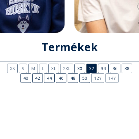
Termékek
XS
S
M
L
XL
2XL
30
32
34
36
38
40
42
44
46
48
50
12Y
14Y