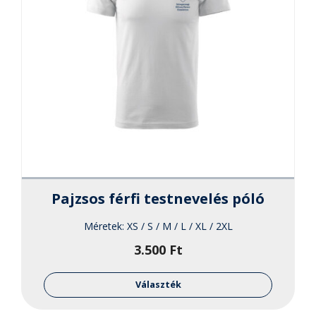
Pajzsos férfi testnevelés póló
Méretek:
XS / S / M / L / XL / 2XL
3.500
Ft
Ennek
a
Választék
termékne
több