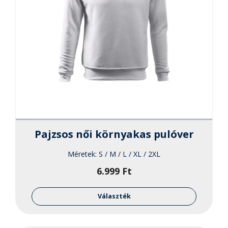
Pajzsos női környakas pulóver
Méretek:
S / M / L / XL / 2XL
6.999
Ft
Ennek
a
Választék
termékne
több