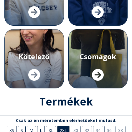
Kötelező
Csomagok
Termékek
Csak az én méretemben elérhetőeket mutasd:
XS
S
M
L
XL
2XL
30
32
34
36
38