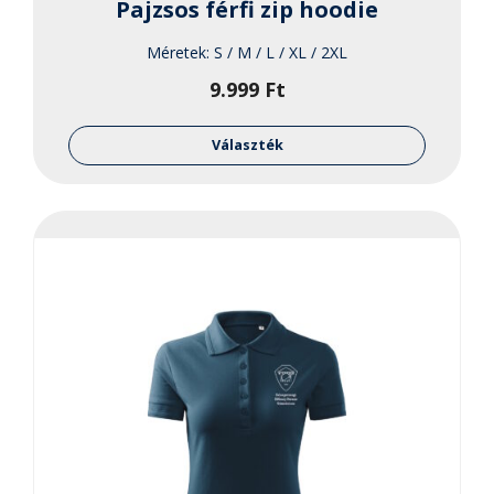
Pajzsos férfi zip hoodie
Méretek:
S / M / L / XL / 2XL
9.999
Ft
Ennek
a
Választék
termékne
több
variációja
van.
A
változato
a
termékol
választha
ki