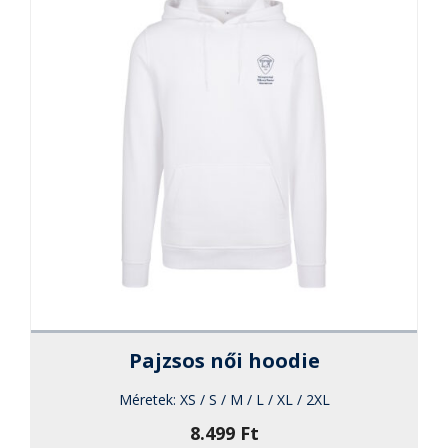
a
termékol
választha
ki
Pajzsos női hoodie
Méretek:
XS / S / M / L / XL / 2XL
8.499
Ft