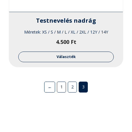
Testnevelés nadrág
Méretek:
XS / S / M / L / XL / 2XL / 12Y / 14Y
4.500
Ft
Ennek
a
Választék
termékne
több
variációja
van.
←
1
2
3
A
változato
a
termékol
választha
ki