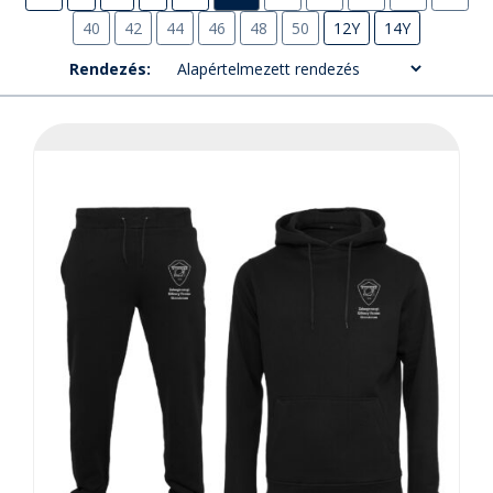
40
42
44
46
48
50
12Y
14Y
Rendezés: