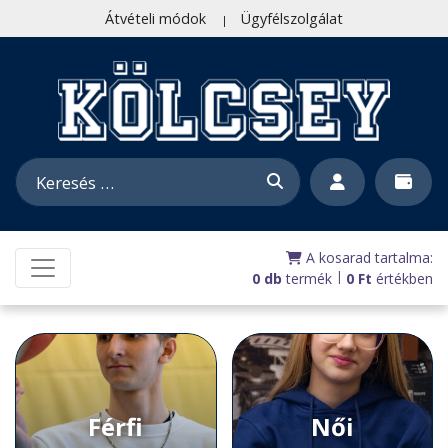
Átvételi módok
Ügyfélszolgálat
A kosarad tartalma:
|
0 db
termék
0
Ft
értékben
Férfi
Női