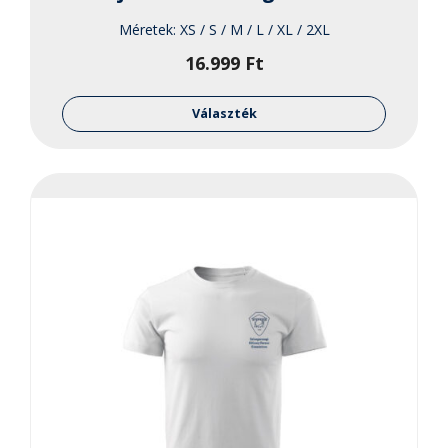
Méretek:
XS / S / M / L / XL / 2XL
16.999
Ft
Ennek
a
Választék
termékne
több
variációja
van.
A
változato
a
termékol
választha
ki