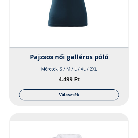
Pajzsos női galléros póló
Méretek:
S / M / L / XL / 2XL
4.499
Ft
Ennek
a
Választék
termékne
több
variációja
van.
A
változato