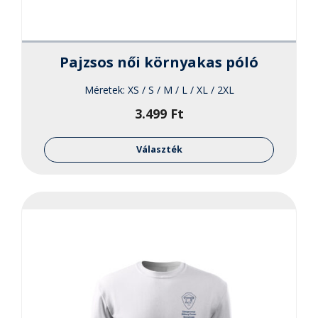
Pajzsos női környakas póló
Méretek:
XS / S / M / L / XL / 2XL
3.499
Ft
Ennek
a
Választék
termékne
több
variációja
van.
A
változato
a
termékol
választha
ki