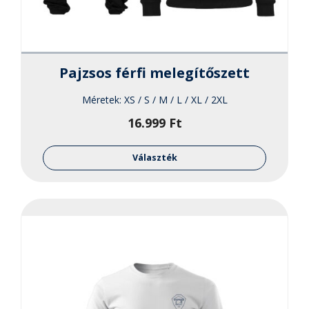
Pajzsos férfi melegítőszett
Méretek:
XS / S / M / L / XL / 2XL
16.999
Ft
Ennek
a
Választék
termékne
több
variációja
van.
A
változato
a
termékol
választha
ki