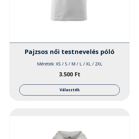
Pajzsos női testnevelés póló
Méretek:
XS / S / M / L / XL / 2XL
3.500
Ft
Ennek
a
Választék
termékne
több
variációja
van.
A
változato
a