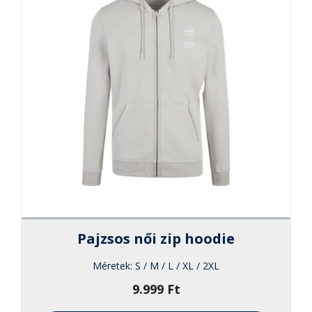
termékol
választha
ki
Pajzsos női zip hoodie
Méretek:
S / M / L / XL / 2XL
9.999
Ft
Ennek